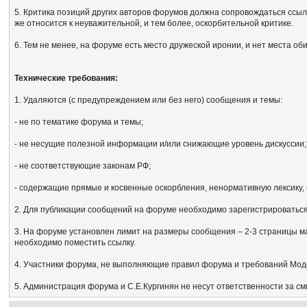
5. Критика позиций других авторов форумов должна сопровождаться ссыл
же относится к неуважительной, и тем более, оскорбительной критике.
6. Тем не менее, на форуме есть место дружеской иронии, и нет места об
Технические требования:
1. Удаляются (с предупреждением или без него) сообщения и темы:
- не по тематике форума и темы;
- не несущие полезной информации и/или снижающие уровень дискуссии;
- не соответствующие законам РФ;
- содержащие прямые и косвенные оскорбления, ненормативную лексику, 
2. Для публикации сообщений на форуме необходимо зарегистрироваться, 
3. На форуме установлен лимит на размеры сообщения – 2-3 страницы м
необходимо поместить ссылку.
4. Участники форума, не выполняющие правил форума и требований Мод
5. Администрация форума и С.Е.Кургинян не несут ответственности за с