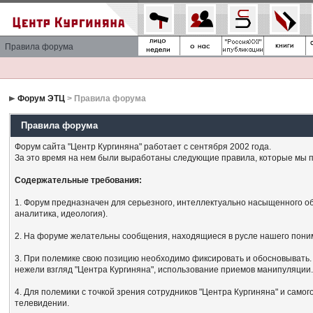
Правила форума
Форум ЭТЦ
> Правила форума
Правила форума
Форум сайта "Центр Кургиняна" работает с сентября 2002 года.
За это время на нем были выработаны следующие правила, которые мы п
Содержательные требования:
1. Форум предназначен для серьезного, интеллектуально насыщенного об
аналитика, идеология).
2. На форуме желательны сообщения, находящиеся в русле нашего поним
3. При полемике свою позицию необходимо фиксировать и обосновывать. 
нежели взгляд "Центра Кургиняна", использование приемов манипуляции
4. Для полемики с точкой зрения сотрудников "Центра Кургиняна" и сам
телевидении.