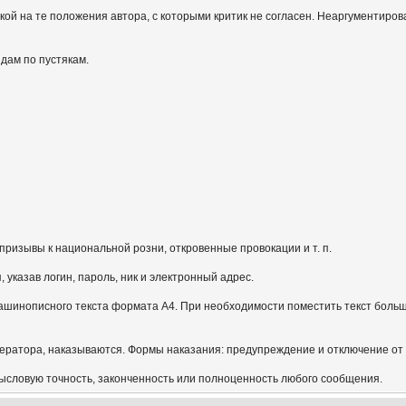
кой на те положения автора, с которыми критик не согласен. Неаргументиров
идам по пустякам.
призывы к национальной розни, откровенные провокации и т. п.
указав логин, пароль, ник и электронный адрес.
ашинописного текста формата А4. При необходимости поместить текст больш
ератора, наказываются. Формы наказания: предупреждение и отключение от
мысловую точность, законченность или полноценность любого сообщения.