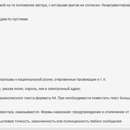
кой на те положения автора, с которыми критик не согласен. Неаргументиров
идам по пустякам.
призывы к национальной розни, откровенные провокации и т. п.
указав логин, пароль, ник и электронный адрес.
ашинописного текста формата А4. При необходимости поместить текст больш
ератора, наказываются. Формы наказания: предупреждение и отключение от
мысловую точность, законченность или полноценность любого сообщения.