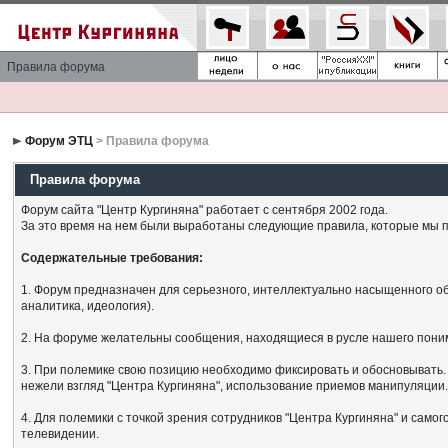
Правила форума
Форум ЭТЦ
> Правила форума
Правила форума
Форум сайта "Центр Кургиняна" работает с сентября 2002 года.
За это время на нем были выработаны следующие правила, которые мы п
Содержательные требования:
1. Форум предназначен для серьезного, интеллектуально насыщенного об
аналитика, идеология).
2. На форуме желательны сообщения, находящиеся в русле нашего поним
3. При полемике свою позицию необходимо фиксировать и обосновывать. 
нежели взгляд "Центра Кургиняна", использование приемов манипуляции
4. Для полемики с точкой зрения сотрудников "Центра Кургиняна" и сам
телевидении.