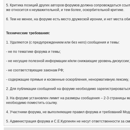
5. Критика позиций других авторов форумов должна сопровождаться ссыл
же относится к неуважительной, и тем более, оскорбительной критике.
6. Тем не менее, на форуме есть место дружеской иронии, и нет места об
Технические требования:
1. Удаляются (с предупреждением или без него) сообщения и темы:
- не по тематике форума и темы;
- не несущие полезной информации и/или снижающие уровень дискуссии;
- не соответствующие законам РФ;
- содержащие прямые и косвенные оскорбления, ненормативную лексику, 
2. Для публикации сообщений на форуме необходимо зарегистрироваться, 
3. На форуме установлен лимит на размеры сообщения – 2-3 страницы м
необходимо поместить ссылку.
4. Участники форума, не выполняющие правил форума и требований Мод
5. Администрация форума и С.Е.Кургинян не несут ответственности за с