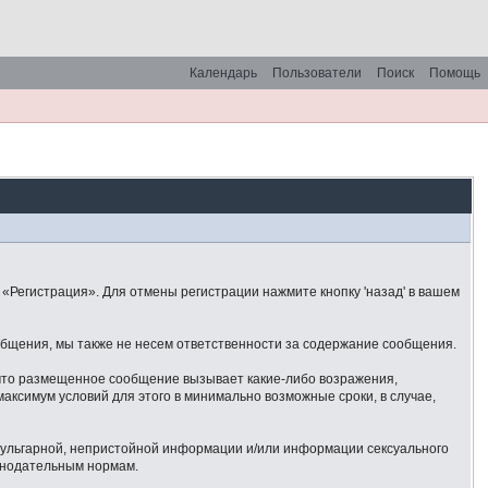
Календарь
Пользователи
Поиск
Помощь
«Регистрация». Для отмены регистрации нажмите кнопку 'назад' в вашем
общения, мы также не несем ответственности за содержание сообщения.
 что размещенное сообщение вызывает какие-либо возражения,
аксимум условий для этого в минимально возможные сроки, в случае,
 вульгарной, непристойной информации и/или информации сексуального
онодательным нормам.