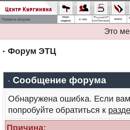
Правила форума
Это ме
Форум ЭТЦ
Сообщение форума
Обнаружена ошибка. Если вам
попробуйте обратиться к
разд
Причина: