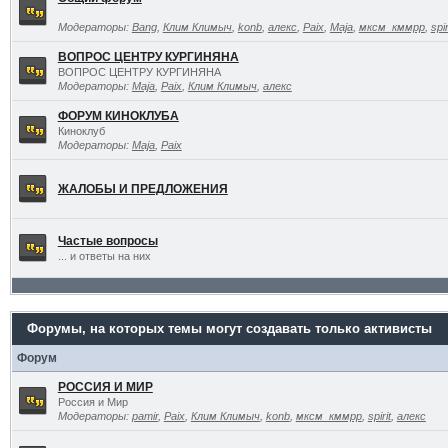
Модераторы:
Bang
,
Клим Климыч
,
konb
,
алекс
,
Paix
,
Maja
,
мксм_кммрр
,
spir
ВОПРОС ЦЕНТРУ КУРГИНЯНА
ВОПРОС ЦЕНТРУ КУРГИНЯНА
Модераторы:
Maja
,
Paix
,
Клим Климыч
,
алекс
ФОРУМ КИНОКЛУБА
Киноклуб
Модераторы:
Maja
,
Paix
ЖАЛОБЫ И ПРЕДЛОЖЕНИЯ
Частые вопросы
... и ответы на них
Форумы, на которых темы могут создавать только активисты
Форум
РОССИЯ И МИР
Россия и Мир
Модераторы:
pamir
,
Paix
,
Клим Климыч
,
konb
,
мксм_кммрр
,
spirit
,
алекс