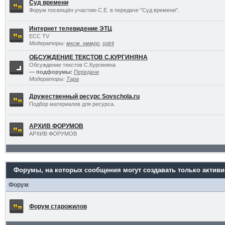
Суд времени
Форум посвящён участию С.Е. в передаче "Суд времени".
Интернет телевидение ЭТЦ
ECC TV
Модераторы:
мксм_кммрр
,
spirit
ОБСУЖДЕНИЕ ТЕКСТОВ С.КУРГИНЯНА
Обсуждение текстов С.Кургиняна
— подфорумы:
Передачи
Модераторы:
Тара
Дружественный ресурс Sovschola.ru
Подбор материалов для ресурса.
АРХИВ ФОРУМОВ
АРХИВ ФОРУМОВ
Форумы, на которых сообщения могут создавать только актив
Форум
Форум старожилов