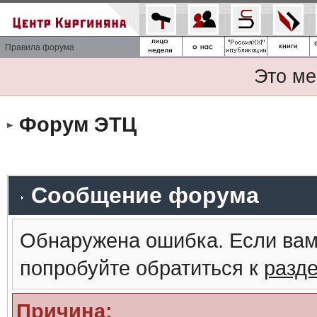
Правила форума
Это ме
Форум ЭТЦ
Сообщение форума
Обнаружена ошибка. Если вам
попробуйте обратиться к
разд
Причина: