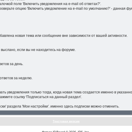
лочкой поле 'Включить уведомления на е-mail об ответах?'.
проверьте опцию 'Включить уведомление на е-mail по умолчанию?' - данная ф
обавлена новая тема или сообщение вне зависимости от вашей активности.
 выслано, если вы не находитесь на форуме.
етов за день.
ответов за неделю.
ать уведомления только тогда, когда новая тема создается именно в указан
ажмите ссылку 'Подписаться на данный раздел'.
ки' раздела 'Мои настройки'. именно здесь подписки можно отменить.
Текстовая версия