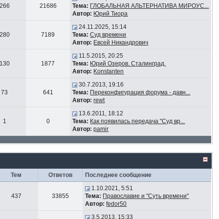
266
21686
Тема:
ГЛОБАЛЬНАЯ АЛЬТЕРНАТИВА МИРОУС...
Автор:
Юрий Тиора
24.11.2025, 15:14
280
7189
Тема:
Суд времени
Автор:
Евсей Никандрович
11.5.2015, 20:25
130
1877
Тема:
Юрий Озеров. Сталинград.
Автор:
Konstanten
30.7.2013, 19:16
73
641
Тема:
Переконфигурация форума - давн...
Автор:
rewt
13.6.2011, 18:12
1
0
Тема:
Как появилась передача "Суд вр...
Автор:
pamir
Тем
Ответов
Последнее сообщение
1.10.2021, 5:51
437
33855
Тема:
Православие и "Суть времени"
Автор:
fedor50
3.5.2013, 15:33