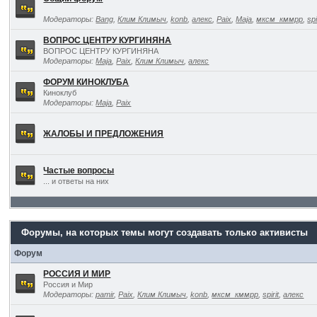
Модераторы:
Bang
,
Клим Климыч
,
konb
,
алекс
,
Paix
,
Maja
,
мксм_кммрр
,
spi
ВОПРОС ЦЕНТРУ КУРГИНЯНА
ВОПРОС ЦЕНТРУ КУРГИНЯНА
Модераторы:
Maja
,
Paix
,
Клим Климыч
,
алекс
ФОРУМ КИНОКЛУБА
Киноклуб
Модераторы:
Maja
,
Paix
ЖАЛОБЫ И ПРЕДЛОЖЕНИЯ
Частые вопросы
... и ответы на них
Форумы, на которых темы могут создавать только активисты
Форум
РОССИЯ И МИР
Россия и Мир
Модераторы:
pamir
,
Paix
,
Клим Климыч
,
konb
,
мксм_кммрр
,
spirit
,
алекс