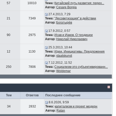
57
10010
Тема:
Китайский путь развития: перех...
Автор:
Cesare Borgia
27.4.2013, 7:29
21
7349
Тема:
"Десоветизация" в действии
Автор:
Богатырёв
17.9.2012, 0:57
90
2975
Тема:
Исав и Иаков. О теодицеи
Автор:
Николай Николаевич
25.3.2013, 10:44
12
1130
Тема:
Идеи. Инициативы. Предложения
Автор:
staatskunst
7.12.2012, 11:52
250
7806
Тема:
Социализм-это субъективированн...
Автор:
Woldemar
Тем
Ответов
Последнее сообщение
8.6.2026, 9:59
34
2832
Тема:
капитализм и проект модерн
Автор:
Ratan