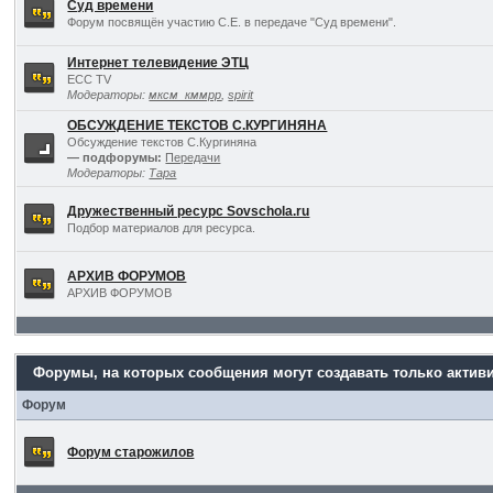
Суд времени
Форум посвящён участию С.Е. в передаче "Суд времени".
Интернет телевидение ЭТЦ
ECC TV
Модераторы:
мксм_кммрр
,
spirit
ОБСУЖДЕНИЕ ТЕКСТОВ С.КУРГИНЯНА
Обсуждение текстов С.Кургиняна
— подфорумы:
Передачи
Модераторы:
Тара
Дружественный ресурс Sovschola.ru
Подбор материалов для ресурса.
АРХИВ ФОРУМОВ
АРХИВ ФОРУМОВ
Форумы, на которых сообщения могут создавать только актив
Форум
Форум старожилов