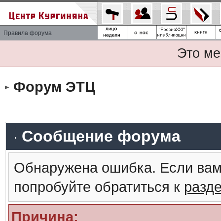
Правила форума
Это ме
Форум ЭТЦ
Сообщение форума
Обнаружена ошибка. Если вам
попробуйте обратиться к
разд
Причина: