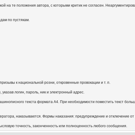
кой на те положения автора, с которыми критик не согласен. Неаргументиров
идам по пустякам.
призывы к национальной розни, откровенные провокации и т. п.
указав логин, пароль, ник и электронный адрес.
ашинописного текста формата А4. При необходимости поместить текст больш
ератора, наказываются. Формы наказания: предупреждение и отключение от
мысловую точность, законченность или полноценность любого сообщения.