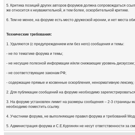
5. Критика позиций других авторов форумов должна сопровождаться ссыл
же относится к неуважительной, и тем более, оскорбительной критике.
6. Тем не менее, на форуме есть место дружеской иронии, и нет места об
Технические требования:
1. Удаляются (с предупреждением или без него) сообщения и темы:
- не по тематике форума и темы;
- не несущие полезной информации и/или снижающие уровень дискуссии;
- не соответствующие законам РФ;
- содержащие прямые и косвенные оскорбления, ненормативную лексику, 
2. Для публикации сообщений на форуме необходимо зарегистрироваться, 
3. На форуме установлен лимит на размеры сообщения – 2-3 страницы м
необходимо поместить ссылку.
4. Участники форума, не выполняющие правил форума и требований Мод
5. Администрация форума и С.Е.Кургинян не несут ответственности за с