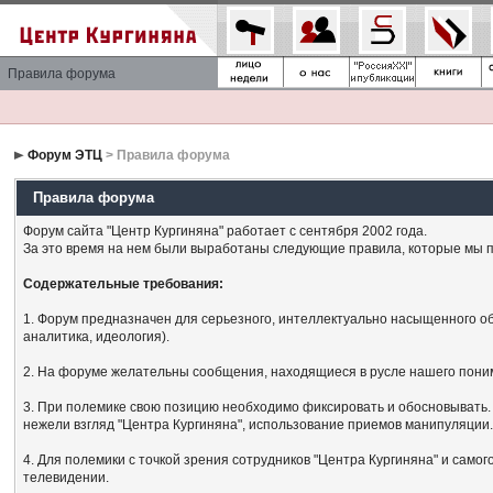
Правила форума
Форум ЭТЦ
> Правила форума
Правила форума
Форум сайта "Центр Кургиняна" работает с сентября 2002 года.
За это время на нем были выработаны следующие правила, которые мы п
Содержательные требования:
1. Форум предназначен для серьезного, интеллектуально насыщенного об
аналитика, идеология).
2. На форуме желательны сообщения, находящиеся в русле нашего поним
3. При полемике свою позицию необходимо фиксировать и обосновывать. 
нежели взгляд "Центра Кургиняна", использование приемов манипуляции
4. Для полемики с точкой зрения сотрудников "Центра Кургиняна" и сам
телевидении.