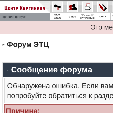
Правила форума
Это ме
Форум ЭТЦ
Сообщение форума
Обнаружена ошибка. Если вам
попробуйте обратиться к
разд
Причина: