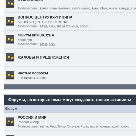
Модераторы:
Bang
,
Клим Климыч
,
konb
,
алекс
,
Paix
,
Maja
,
мксм_кммрр
,
spir
ВОПРОС ЦЕНТРУ КУРГИНЯНА
ВОПРОС ЦЕНТРУ КУРГИНЯНА
Модераторы:
Maja
,
Paix
,
Клим Климыч
,
алекс
ФОРУМ КИНОКЛУБА
Киноклуб
Модераторы:
Maja
,
Paix
ЖАЛОБЫ И ПРЕДЛОЖЕНИЯ
Частые вопросы
... и ответы на них
Форумы, на которых темы могут создавать только активисты
Форум
РОССИЯ И МИР
Россия и Мир
Модераторы:
pamir
,
Paix
,
Клим Климыч
,
konb
,
мксм_кммрр
,
spirit
,
алекс