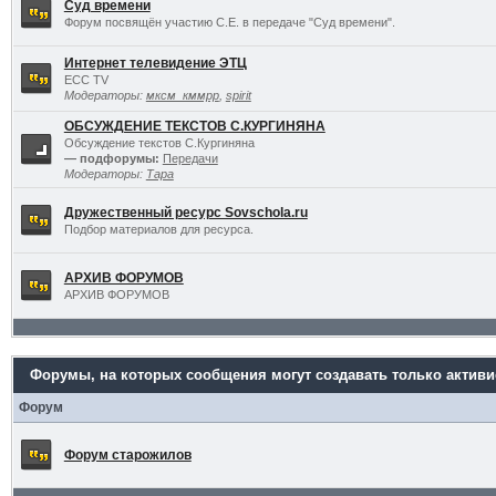
Суд времени
Форум посвящён участию С.Е. в передаче "Суд времени".
Интернет телевидение ЭТЦ
ECC TV
Модераторы:
мксм_кммрр
,
spirit
ОБСУЖДЕНИЕ ТЕКСТОВ С.КУРГИНЯНА
Обсуждение текстов С.Кургиняна
— подфорумы:
Передачи
Модераторы:
Тара
Дружественный ресурс Sovschola.ru
Подбор материалов для ресурса.
АРХИВ ФОРУМОВ
АРХИВ ФОРУМОВ
Форумы, на которых сообщения могут создавать только актив
Форум
Форум старожилов