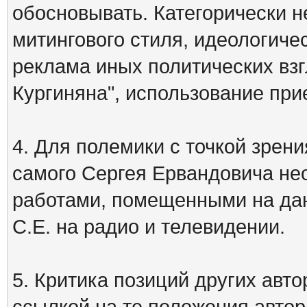
обосновывать. Категорически 
митингового стиля, идеологиче
реклама иных политических взг
Кургиняна", использование пр
4. Для полемики с точкой зрени
самого Сергея Ервандовича не
работами, помещенными на дан
С.Е. на радио и телевидении.
5. Критика позиций других ав
ссылкой на те положения автора