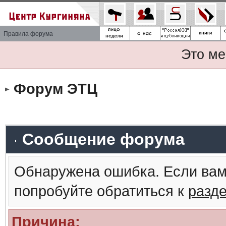
Правила форума
Это ме
Форум ЭТЦ
Сообщение форума
Обнаружена ошибка. Если вам
попробуйте обратиться к
разд
Причина: