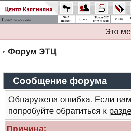
Правила форума
Это ме
Форум ЭТЦ
Сообщение форума
Обнаружена ошибка. Если вам
попробуйте обратиться к
разд
Причина: