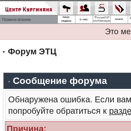
Правила форума
Это ме
Форум ЭТЦ
Сообщение форума
Обнаружена ошибка. Если вам
попробуйте обратиться к
разд
Причина: