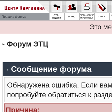
Правила форума
Это ме
Форум ЭТЦ
Сообщение форума
Обнаружена ошибка. Если вам
попробуйте обратиться к
разд
Причина: