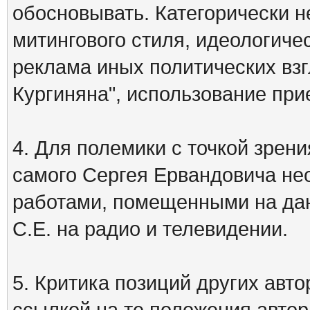
обосновывать. Категорически 
митингового стиля, идеологиче
реклама иных политических взг
Кургиняна", использование пр
4. Для полемики с точкой зрени
самого Сергея Ервандовича не
работами, помещенными на дан
С.Е. на радио и телевидении.
5. Критика позиций других ав
ссылкой на те положения автора