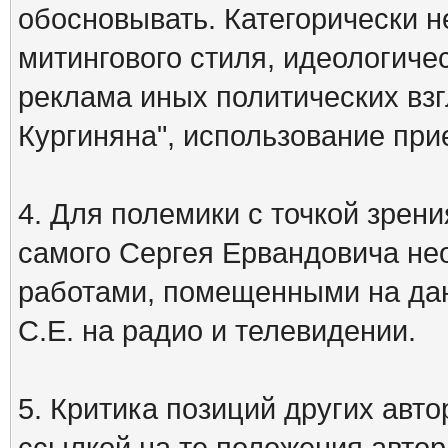
обосновывать. Категорически 
митингового стиля, идеологиче
реклама иных политических взг
Кургиняна", использование пр
4. Для полемики с точкой зрени
самого Сергея Ервандовича не
работами, помещенными на дан
С.Е. на радио и телевидении.
5. Критика позиций других ав
ссылкой на те положения автора