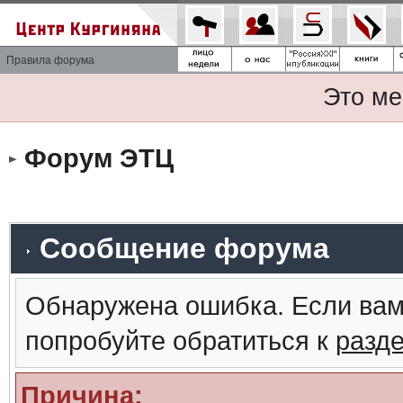
Правила форума
Это ме
Форум ЭТЦ
Сообщение форума
Обнаружена ошибка. Если вам
попробуйте обратиться к
разд
Причина: