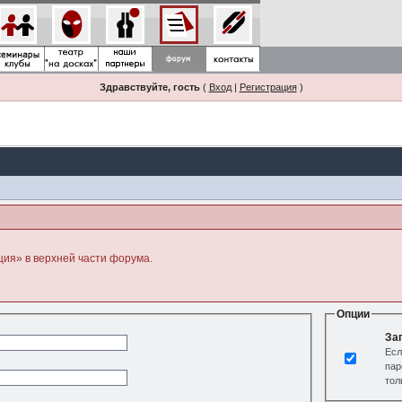
Здравствуйте, гость
(
Вход
|
Регистрация
)
ция» в верхней части форума.
Опции
За
Есл
пар
тол