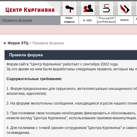
Правила форума
Форум ЭТЦ
> Правила форума
Правила форума
Форум сайта "Центр Кургиняна" работает с сентября 2002 года.
За это время на нем были выработаны следующие правила, которые мы п
Содержательные требования:
1. Форум предназначен для серьезного, интеллектуально насыщенного об
аналитика, идеология).
2. На форуме желательны сообщения, находящиеся в русле нашего поним
3. При полемике свою позицию необходимо фиксировать и обосновывать. 
нежели взгляд "Центра Кургиняна", использование приемов манипуляции
4. Для полемики с точкой зрения сотрудников "Центра Кургиняна" и сам
телевидении.