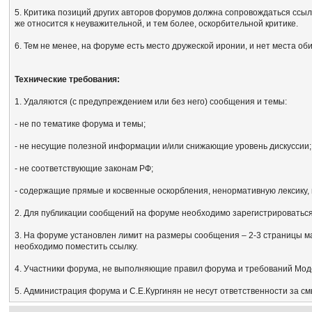
5. Критика позиций других авторов форумов должна сопровождаться ссыл
же относится к неуважительной, и тем более, оскорбительной критике.
6. Тем не менее, на форуме есть место дружеской иронии, и нет места об
Технические требования:
1. Удаляются (с предупреждением или без него) сообщения и темы:
- не по тематике форума и темы;
- не несущие полезной информации и/или снижающие уровень дискуссии;
- не соответствующие законам РФ;
- содержащие прямые и косвенные оскорбления, ненормативную лексику, 
2. Для публикации сообщений на форуме необходимо зарегистрироваться, 
3. На форуме установлен лимит на размеры сообщения – 2-3 страницы м
необходимо поместить ссылку.
4. Участники форума, не выполняющие правил форума и требований Мод
5. Администрация форума и С.Е.Кургинян не несут ответственности за с