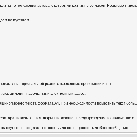
кой на те положения автора, с которыми критик не согласен. Неаргументиров
идам по пустякам.
призывы к национальной розни, откровенные провокации и т. п.
указав логин, пароль, ник и электронный адрес.
ашинописного текста формата А4. При необходимости поместить текст больш
ератора, наказываются. Формы наказания: предупреждение и отключение от
мысловую точность, законченность или полноценность любого сообщения.