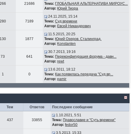
266
21686
Тема:
ГЛОБАЛЬНАЯ АЛЬТЕРНАТИВА МИРОУС...
Автор:
Юрий Тиора
24.11.2025, 15:14
280
7189
Тема:
Суд времени
Автор:
Евсей Никандрович
11.5.2015, 20:25
130
1877
Тема:
Юрий Озеров. Сталинград.
Автор:
Konstanten
30.7.2013, 19:16
73
641
Тема:
Переконфигурация форума - давн...
Автор:
rewt
13.6.2011, 18:12
1
0
Тема:
Как появилась передача "Суд вр...
Автор:
pamir
Тем
Ответов
Последнее сообщение
1.10.2021, 5:51
437
33855
Тема:
Православие и "Суть времени"
Автор:
fedor50
3.5.2013, 15:33