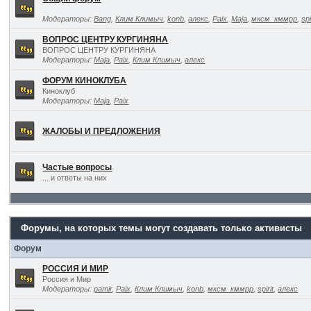
Модераторы:
Bang
,
Клим Климыч
,
konb
,
алекс
,
Paix
,
Maja
,
мксм_кммрр
,
spi
ВОПРОС ЦЕНТРУ КУРГИНЯНА
ВОПРОС ЦЕНТРУ КУРГИНЯНА
Модераторы:
Maja
,
Paix
,
Клим Климыч
,
алекс
ФОРУМ КИНОКЛУБА
Киноклуб
Модераторы:
Maja
,
Paix
ЖАЛОБЫ И ПРЕДЛОЖЕНИЯ
Частые вопросы
... и ответы на них
Форумы, на которых темы могут создавать только активисты
Форум
РОССИЯ И МИР
Россия и Мир
Модераторы:
pamir
,
Paix
,
Клим Климыч
,
konb
,
мксм_кммрр
,
spirit
,
алекс