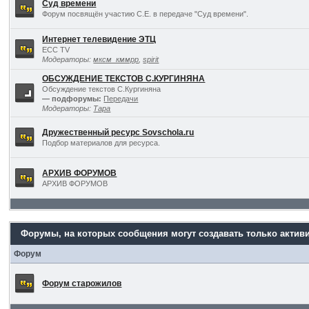
Суд времени
Форум посвящён участию С.Е. в передаче "Суд времени".
Интернет телевидение ЭТЦ
ECC TV
Модераторы:
мксм_кммрр
,
spirit
ОБСУЖДЕНИЕ ТЕКСТОВ С.КУРГИНЯНА
Обсуждение текстов С.Кургиняна
— подфорумы:
Передачи
Модераторы:
Тара
Дружественный ресурс Sovschola.ru
Подбор материалов для ресурса.
АРХИВ ФОРУМОВ
АРХИВ ФОРУМОВ
Форумы, на которых сообщения могут создавать только актив
Форум
Форум старожилов