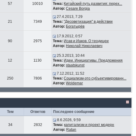
57
10010
Тема:
Китайский путь развития: перех...
Автор:
Cesare Borgia
27.4.2013, 7:29
21
7349
Тема:
"Десоветизация" в действии
Автор:
Богатырёв
17.9.2012, 0:57
90
2975
Тема:
Исав и Иаков. О теодицеи
Автор:
Николай Николаевич
25.3.2013, 10:44
12
1130
Тема:
Идеи. Инициативы. Предложения
Автор:
staatskunst
7.12.2012, 11:52
250
7806
Тема:
Социализм-это субъективированн...
Автор:
Woldemar
Тем
Ответов
Последнее сообщение
8.6.2026, 9:59
34
2832
Тема:
капитализм и проект модерн
Автор:
Ratan