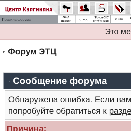
Правила форума
Это ме
Форум ЭТЦ
Сообщение форума
Обнаружена ошибка. Если вам
попробуйте обратиться к
разд
Причина: