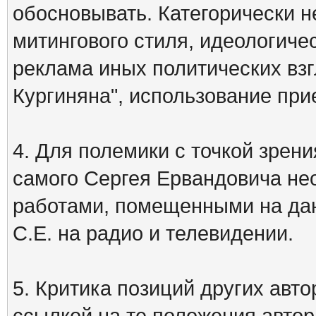
обосновывать. Категорически 
митингового стиля, идеологиче
реклама иных политических взг
Кургиняна", использование пр
4. Для полемики с точкой зрени
самого Сергея Ервандовича не
работами, помещенными на дан
С.Е. на радио и телевидении.
5. Критика позиций других ав
ссылкой на те положения автора