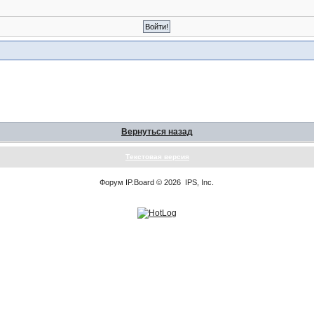
Вернуться назад
Текстовая версия
Форум
IP.Board
© 2026
IPS, Inc
.