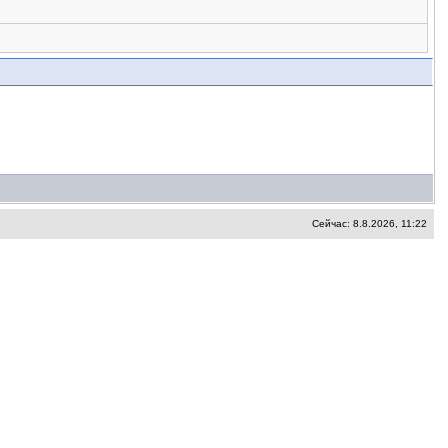
Сейчас: 8.8.2026, 11:22