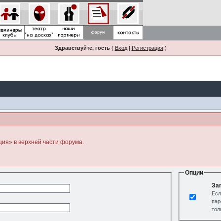
Здравствуйте, гость
(
Вход
|
Регистрация
)
ция» в верхней части форума.
Опции
За
Есл
пар
тол