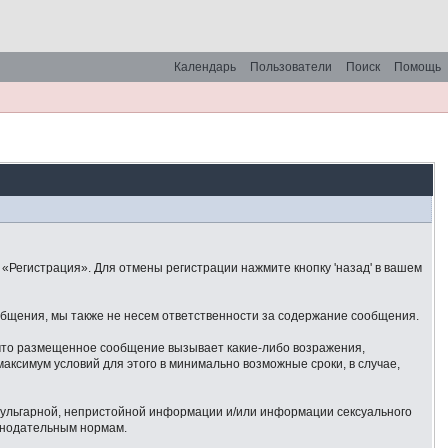
Календарь
Пользователи
Поиск
Помощь
«Регистрация». Для отмены регистрации нажмите кнопку 'назад' в вашем
общения, мы также не несем ответственности за содержание сообщения.
 что размещенное сообщение вызывает какие-либо возражения,
аксимум условий для этого в минимально возможные сроки, в случае,
 вульгарной, непристойной информации и/или информации сексуального
онодательным нормам.