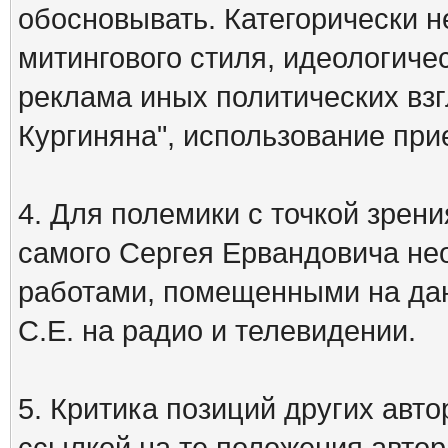
обосновывать. Категорически 
митингового стиля, идеологиче
реклама иных политических взг
Кургиняна", использование пр
4. Для полемики с точкой зрени
самого Сергея Ервандовича не
работами, помещенными на дан
С.Е. на радио и телевидении.
5. Критика позиций других ав
ссылкой на те положения автора