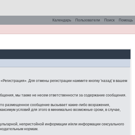
Календарь
Пользователи
Поиск
Помощь
«Регистрация». Для отмены регистрации нажмите кнопку 'назад' в вашем
общения, мы также не несем ответственности за содержание сообщения.
 что размещенное сообщение вызывает какие-либо возражения,
аксимум условий для этого в минимально возможные сроки, в случае,
 вульгарной, непристойной информации и/или информации сексуального
онодательным нормам.