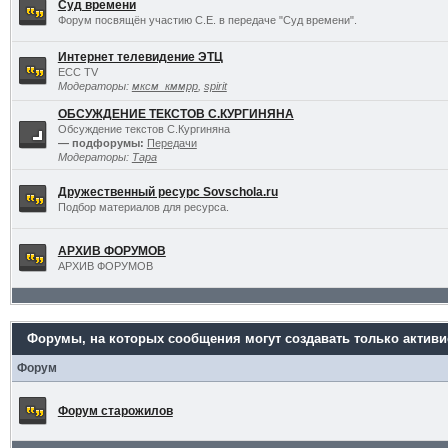
Суд времени
Форум посвящён участию С.Е. в передаче "Суд времени".
Интернет телевидение ЭТЦ
ECC TV
Модераторы:
мксм_кммрр
,
spirit
ОБСУЖДЕНИЕ ТЕКСТОВ С.КУРГИНЯНА
Обсуждение текстов С.Кургиняна
— подфорумы:
Передачи
Модераторы:
Тара
Дружественный ресурс Sovschola.ru
Подбор материалов для ресурса.
АРХИВ ФОРУМОВ
АРХИВ ФОРУМОВ
Форумы, на которых сообщения могут создавать только актив
Форум
Форум старожилов