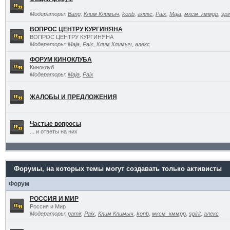
Модераторы:
Bang
,
Клим Климыч
,
konb
,
алекс
,
Paix
,
Maja
,
мксм_кммрр
,
spir
ВОПРОС ЦЕНТРУ КУРГИНЯНА
ВОПРОС ЦЕНТРУ КУРГИНЯНА
Модераторы:
Maja
,
Paix
,
Клим Климыч
,
алекс
ФОРУМ КИНОКЛУБА
Киноклуб
Модераторы:
Maja
,
Paix
ЖАЛОБЫ И ПРЕДЛОЖЕНИЯ
Частые вопросы
... и ответы на них
Форумы, на которых темы могут создавать только активисты
Форум
РОССИЯ И МИР
Россия и Мир
Модераторы:
pamir
,
Paix
,
Клим Климыч
,
konb
,
мксм_кммрр
,
spirit
,
алекс