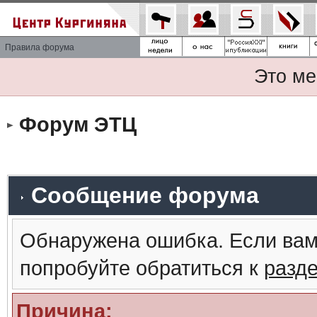
Правила форума
Это ме
Форум ЭТЦ
Сообщение форума
Обнаружена ошибка. Если вам
попробуйте обратиться к
разд
Причина: