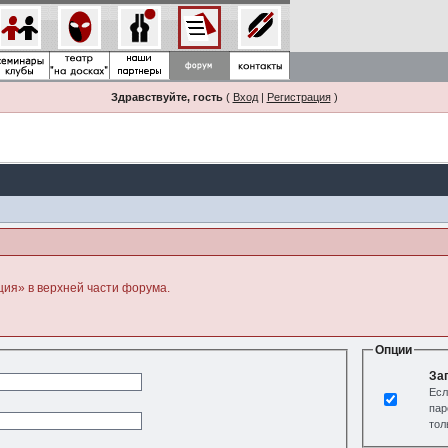
Здравствуйте, гость
(
Вход
|
Регистрация
)
ция» в верхней части форума.
Опции
За
Есл
пар
тол