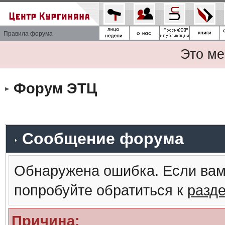
Правила форума
Это ме
Форум ЭТЦ
Сообщение форума
Обнаружена ошибка. Если вам
попробуйте обратиться к
разд
Причина: