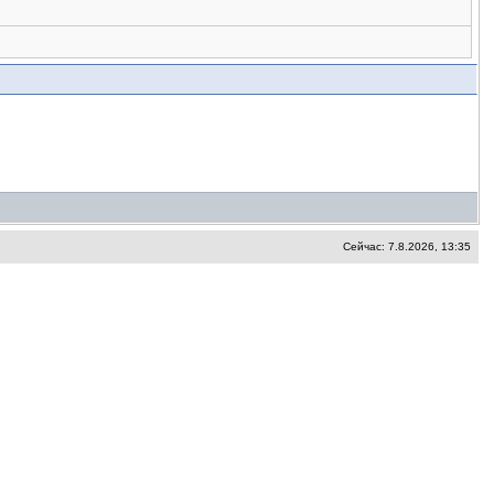
Сейчас: 7.8.2026, 13:35