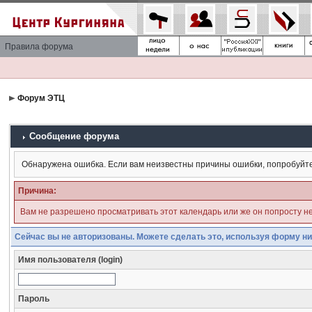
Правила форума
Форум ЭТЦ
Сообщение форума
Обнаружена ошибка. Если вам неизвестны причины ошибки, попробуйт
Причина:
Вам не разрешено просматривать этот календарь или же он попросту н
Сейчас вы не авторизованы. Можете сделать это, используя форму ни
Имя пользователя (login)
Пароль