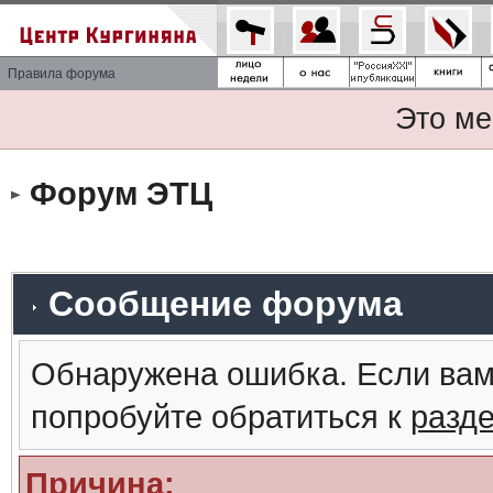
Правила форума
Это ме
Форум ЭТЦ
Сообщение форума
Обнаружена ошибка. Если вам
попробуйте обратиться к
разд
Причина: