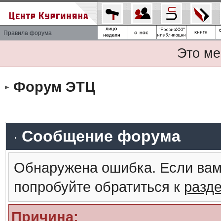
Правила форума
Это ме
Форум ЭТЦ
Сообщение форума
Обнаружена ошибка. Если вам
попробуйте обратиться к
разд
Причина: