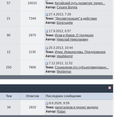
57
10010
Тема:
Китайский путь развития: перех...
Автор:
Cesare Borgia
27.4.2013, 7:29
21
7349
Тема:
"Десоветизация" в действии
Автор:
Богатырёв
17.9.2012, 0:57
90
2975
Тема:
Исав и Иаков. О теодицеи
Автор:
Николай Николаевич
25.3.2013, 10:44
12
1130
Тема:
Идеи. Инициативы. Предложения
Автор:
staatskunst
7.12.2012, 11:52
250
7806
Тема:
Социализм-это субъективированн...
Автор:
Woldemar
Тем
Ответов
Последнее сообщение
8.6.2026, 9:59
34
2832
Тема:
капитализм и проект модерн
Автор:
Ratan