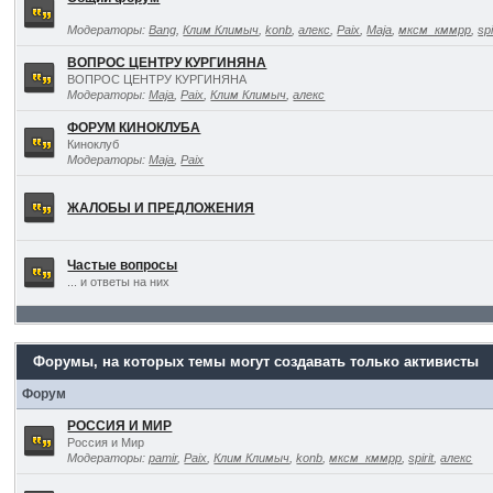
Модераторы:
Bang
,
Клим Климыч
,
konb
,
алекс
,
Paix
,
Maja
,
мксм_кммрр
,
spi
ВОПРОС ЦЕНТРУ КУРГИНЯНА
ВОПРОС ЦЕНТРУ КУРГИНЯНА
Модераторы:
Maja
,
Paix
,
Клим Климыч
,
алекс
ФОРУМ КИНОКЛУБА
Киноклуб
Модераторы:
Maja
,
Paix
ЖАЛОБЫ И ПРЕДЛОЖЕНИЯ
Частые вопросы
... и ответы на них
Форумы, на которых темы могут создавать только активисты
Форум
РОССИЯ И МИР
Россия и Мир
Модераторы:
pamir
,
Paix
,
Клим Климыч
,
konb
,
мксм_кммрр
,
spirit
,
алекс