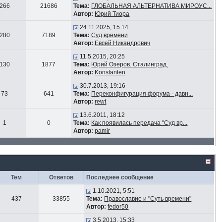
266
21686
Тема:
ГЛОБАЛЬНАЯ АЛЬТЕРНАТИВА МИРОУС...
Автор:
Юрий Тиора
24.11.2025, 15:14
280
7189
Тема:
Суд времени
Автор:
Евсей Никандрович
11.5.2015, 20:25
130
1877
Тема:
Юрий Озеров. Сталинград.
Автор:
Konstanten
30.7.2013, 19:16
73
641
Тема:
Переконфигурация форума - давн...
Автор:
rewt
13.6.2011, 18:12
1
0
Тема:
Как появилась передача "Суд вр...
Автор:
pamir
Тем
Ответов
Последнее сообщение
1.10.2021, 5:51
437
33855
Тема:
Православие и "Суть времени"
Автор:
fedor50
3.5.2013, 15:33