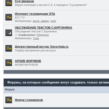
Суд времени
Форум посвящён участию С.Е. в передаче "Суд времени".
Интернет телевидение ЭТЦ
ECC TV
Модераторы:
мксм_кммрр
,
spirit
ОБСУЖДЕНИЕ ТЕКСТОВ С.КУРГИНЯНА
Обсуждение текстов С.Кургиняна
— подфорумы:
Передачи
Модераторы:
Тара
Дружественный ресурс Sovschola.ru
Подбор материалов для ресурса.
АРХИВ ФОРУМОВ
АРХИВ ФОРУМОВ
Форумы, на которых сообщения могут создавать только актив
Форум
Форум старожилов