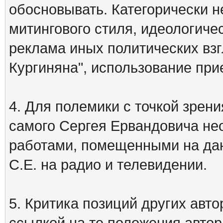
обосновывать. Категорически 
митингового стиля, идеологиче
реклама иных политических взг
Кургиняна", использование пр
4. Для полемики с точкой зрени
самого Сергея Ервандовича не
работами, помещенными на дан
С.Е. на радио и телевидении.
5. Критика позиций других ав
ссылкой на те положения автора