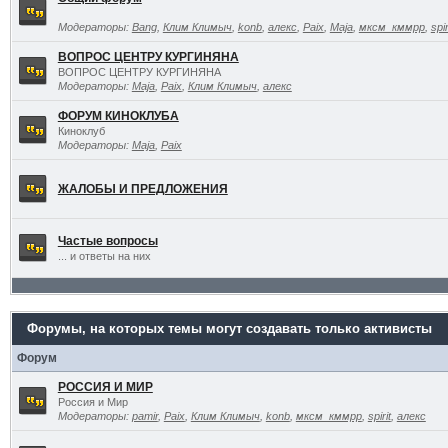
Модераторы:
Bang
,
Клим Климыч
,
konb
,
алекс
,
Paix
,
Maja
,
мксм_кммрр
,
spir
ВОПРОС ЦЕНТРУ КУРГИНЯНА
ВОПРОС ЦЕНТРУ КУРГИНЯНА
Модераторы:
Maja
,
Paix
,
Клим Климыч
,
алекс
ФОРУМ КИНОКЛУБА
Киноклуб
Модераторы:
Maja
,
Paix
ЖАЛОБЫ И ПРЕДЛОЖЕНИЯ
Частые вопросы
... и ответы на них
Форумы, на которых темы могут создавать только активисты
Форум
РОССИЯ И МИР
Россия и Мир
Модераторы:
pamir
,
Paix
,
Клим Климыч
,
konb
,
мксм_кммрр
,
spirit
,
алекс