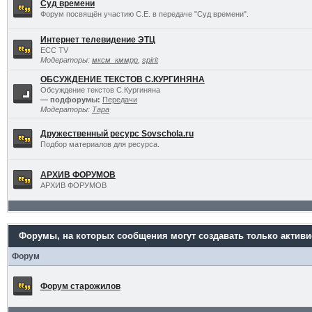
Суд времени
Форум посвящён участию С.Е. в передаче "Суд времени".
Интернет телевидение ЭТЦ
ECC TV
Модераторы:
мксм_кммрр
,
spirit
ОБСУЖДЕНИЕ ТЕКСТОВ С.КУРГИНЯНА
Обсуждение текстов С.Кургиняна
— подфорумы:
Передачи
Модераторы:
Тара
Дружественный ресурс Sovschola.ru
Подбор материалов для ресурса.
АРХИВ ФОРУМОВ
АРХИВ ФОРУМОВ
Форумы, на которых сообщения могут создавать только актив
Форум
Форум старожилов