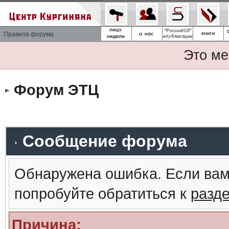
Правила форума
Это ме
Форум ЭТЦ
Сообщение форума
Обнаружена ошибка. Если вам
попробуйте обратиться к
разд
Причина: