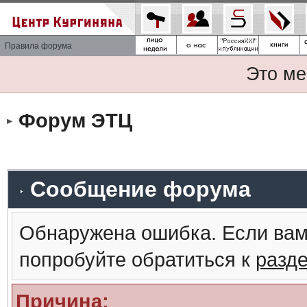
Правила форума
Это ме
Форум ЭТЦ
Сообщение форума
Обнаружена ошибка. Если вам
попробуйте обратиться к
разд
Причина: