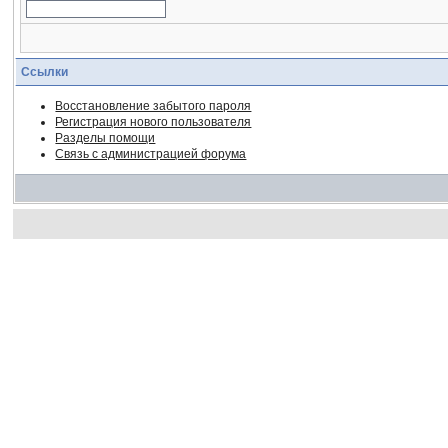
Ссылки
Восстановление забытого пароля
Регистрация нового пользователя
Разделы помощи
Связь с администрацией форума