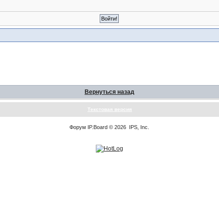
Вернуться назад
Текстовая версия
Форум
IP.Board
© 2026
IPS, Inc
.