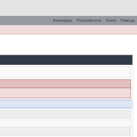
Календарь
Пользователи
Поиск
Помощь