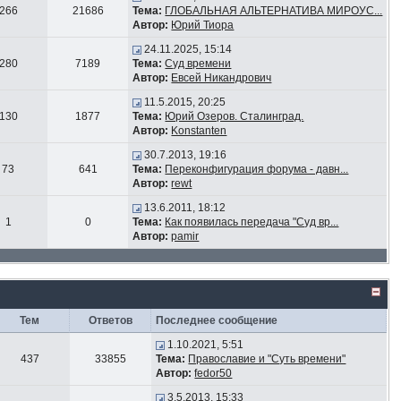
266
21686
Тема:
ГЛОБАЛЬНАЯ АЛЬТЕРНАТИВА МИРОУС...
Автор:
Юрий Тиора
24.11.2025, 15:14
280
7189
Тема:
Суд времени
Автор:
Евсей Никандрович
11.5.2015, 20:25
130
1877
Тема:
Юрий Озеров. Сталинград.
Автор:
Konstanten
30.7.2013, 19:16
73
641
Тема:
Переконфигурация форума - давн...
Автор:
rewt
13.6.2011, 18:12
1
0
Тема:
Как появилась передача "Суд вр...
Автор:
pamir
Тем
Ответов
Последнее сообщение
1.10.2021, 5:51
437
33855
Тема:
Православие и "Суть времени"
Автор:
fedor50
3.5.2013, 15:33