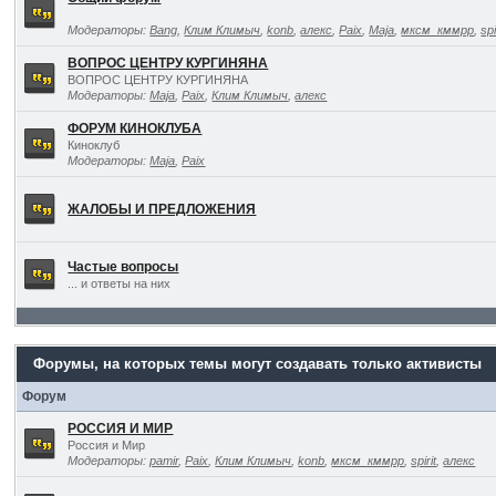
Модераторы:
Bang
,
Клим Климыч
,
konb
,
алекс
,
Paix
,
Maja
,
мксм_кммрр
,
spi
ВОПРОС ЦЕНТРУ КУРГИНЯНА
ВОПРОС ЦЕНТРУ КУРГИНЯНА
Модераторы:
Maja
,
Paix
,
Клим Климыч
,
алекс
ФОРУМ КИНОКЛУБА
Киноклуб
Модераторы:
Maja
,
Paix
ЖАЛОБЫ И ПРЕДЛОЖЕНИЯ
Частые вопросы
... и ответы на них
Форумы, на которых темы могут создавать только активисты
Форум
РОССИЯ И МИР
Россия и Мир
Модераторы:
pamir
,
Paix
,
Клим Климыч
,
konb
,
мксм_кммрр
,
spirit
,
алекс