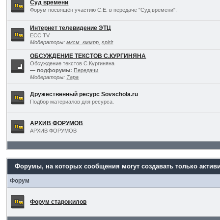
Суд времени
Форум посвящён участию С.Е. в передаче "Суд времени".
Интернет телевидение ЭТЦ
ECC TV
Модераторы:
мксм_кммрр
,
spirit
ОБСУЖДЕНИЕ ТЕКСТОВ С.КУРГИНЯНА
Обсуждение текстов С.Кургиняна
— подфорумы:
Передачи
Модераторы:
Тара
Дружественный ресурс Sovschola.ru
Подбор материалов для ресурса.
АРХИВ ФОРУМОВ
АРХИВ ФОРУМОВ
Форумы, на которых сообщения могут создавать только актив
Форум
Форум старожилов