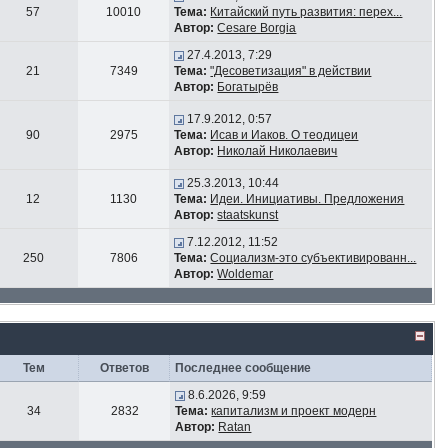
57
10010
Тема:
Китайский путь развития: перех...
Автор:
Cesare Borgia
27.4.2013, 7:29
21
7349
Тема:
"Десоветизация" в действии
Автор:
Богатырёв
17.9.2012, 0:57
90
2975
Тема:
Исав и Иаков. О теодицеи
Автор:
Николай Николаевич
25.3.2013, 10:44
12
1130
Тема:
Идеи. Инициативы. Предложения
Автор:
staatskunst
7.12.2012, 11:52
250
7806
Тема:
Социализм-это субъективированн...
Автор:
Woldemar
Тем
Ответов
Последнее сообщение
8.6.2026, 9:59
34
2832
Тема:
капитализм и проект модерн
Автор:
Ratan