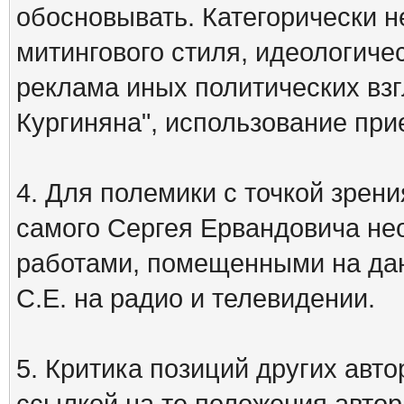
обосновывать. Категорически 
митингового стиля, идеологиче
реклама иных политических взг
Кургиняна", использование пр
4. Для полемики с точкой зрени
самого Сергея Ервандовича не
работами, помещенными на дан
С.Е. на радио и телевидении.
5. Критика позиций других ав
ссылкой на те положения автора