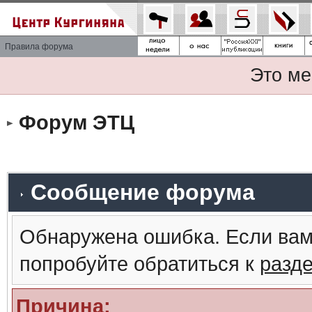
Правила форума
Это ме
Форум ЭТЦ
Сообщение форума
Обнаружена ошибка. Если вам
попробуйте обратиться к
разд
Причина: