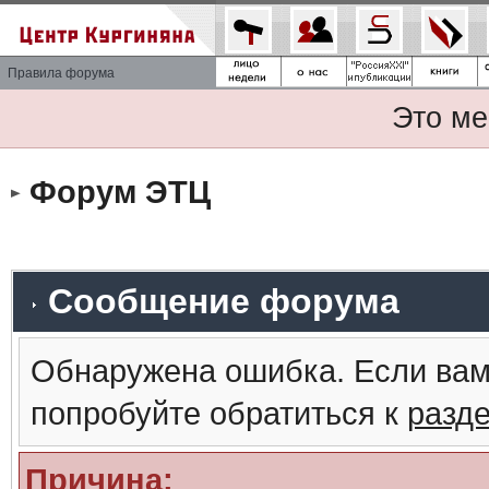
Правила форума
Это ме
Форум ЭТЦ
Сообщение форума
Обнаружена ошибка. Если вам
попробуйте обратиться к
разд
Причина: