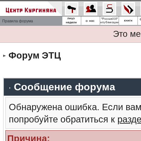
Правила форума
Это ме
Форум ЭТЦ
Сообщение форума
Обнаружена ошибка. Если вам
попробуйте обратиться к
разд
Причина: