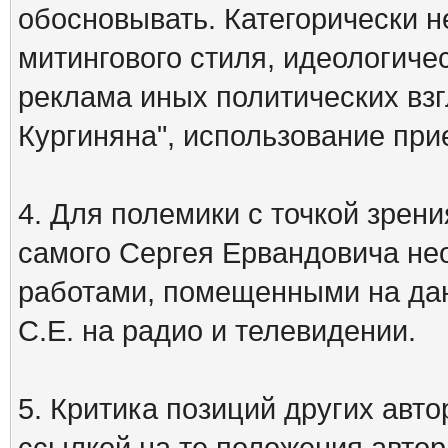
обосновывать. Категорически 
митингового стиля, идеологиче
реклама иных политических взг
Кургиняна", использование пр
4. Для полемики с точкой зрени
самого Сергея Ервандовича не
работами, помещенными на дан
С.Е. на радио и телевидении.
5. Критика позиций других ав
ссылкой на те положения автора