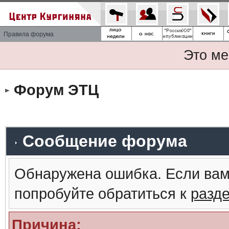
Правила форума
Это ме
Форум ЭТЦ
Сообщение форума
Обнаружена ошибка. Если вам
попробуйте обратиться к
разд
Причина: